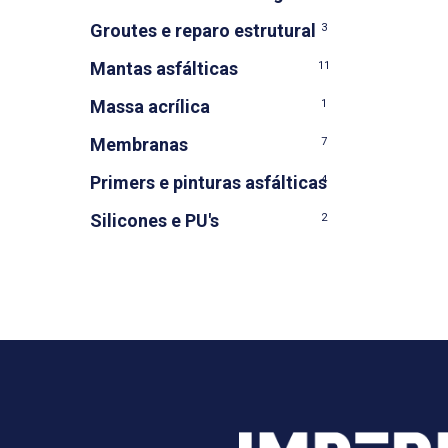
Groutes e reparo estrutural
3
Mantas asfálticas
11
Massa acrílica
1
Membranas
7
Primers e pinturas asfálticas
4
Silicones e PU's
2