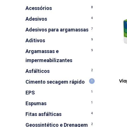
Acessórios
8
Adesivos
4
Adesivos para argamassas
7
Aditivos
9
Argamassas e
9
impermeabilizantes
Asfálticos
2
Via
Cimento secagem rápido
1
EPS
1
Espumas
1
Fitas asfálticas
4
Geossintético e Drenagem
2