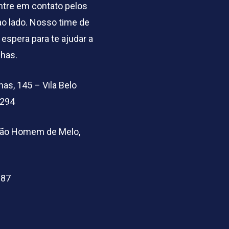
entre em contato pelos
o lado. Nosso time de
 espera para te ajudar a
lhas.
as, 145 – Vila Belo
5294
arão Homem de Melo,
-87