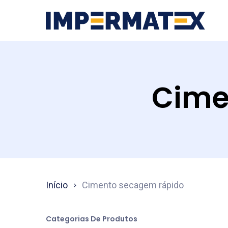
Skip
to
main
content
Cime
Aperte ENTER para buscar ou ESC para sair
Início
Cimento secagem rápido
Categorias De Produtos