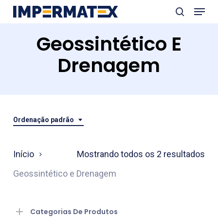
Menu
Skip
search
to
Close
Geossintético E
main
Menu
content
Drenagem
Ordenação padrão
Início
Mostrando todos os 2 resultados
Geossintético e Drenagem
Categorias De Produtos