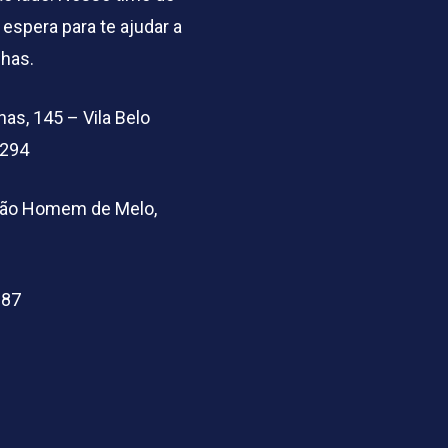
 espera para te ajudar a
lhas.
as, 145 – Vila Belo
5294
arão Homem de Melo,
-87