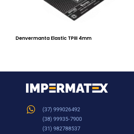
Denvermanta Elastic TPIII 4mm
(37) 999026492
(38) 99935-7900
(31) 982788537