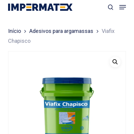
Menu
Skip
search
to
Close
main
Menu
Início
Adesivos para argamassas
Viafix
content
Chapisco