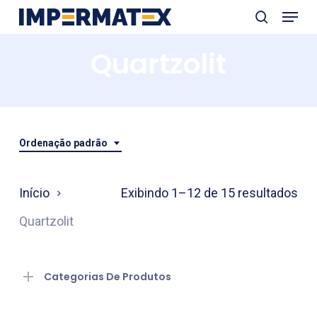
Menu
Skip
search
to
Close
Quartzolit
main
Menu
content
Ordenação padrão
Início
Exibindo 1–12 de 15 resultados
Quartzolit
Categorias De Produtos