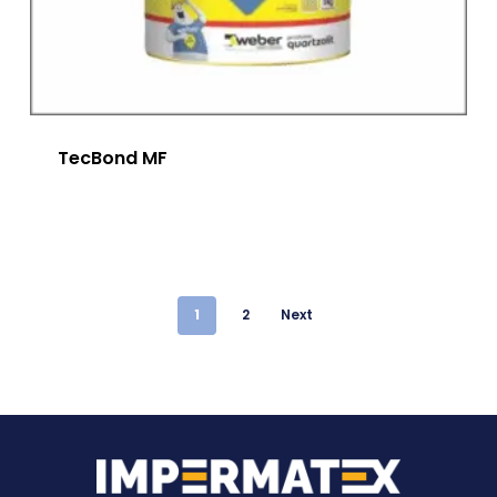
TecBond MF
1
2
Next