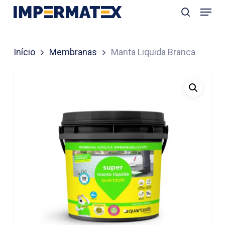
Menu
Skip
search
to
Close
main
Menu
Início
Membranas
Manta Liquida Branca
content