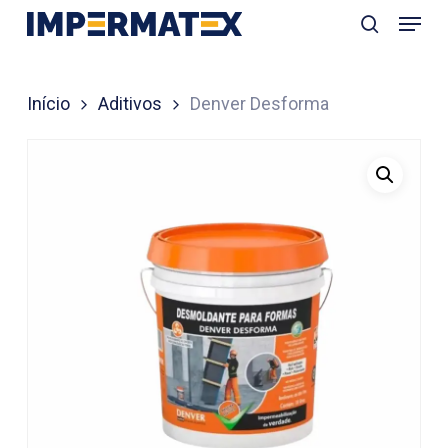
Menu
Skip
search
to
Close
main
Menu
Início
Aditivos
Denver Desforma
content