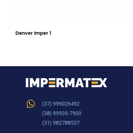
Denver Imper 1
(37) 999026492
(38) 99935-7900
(31) 982788537