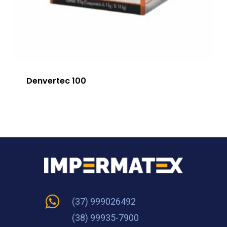
Denvertec 100
(37) 999026492
(38) 99935-7900