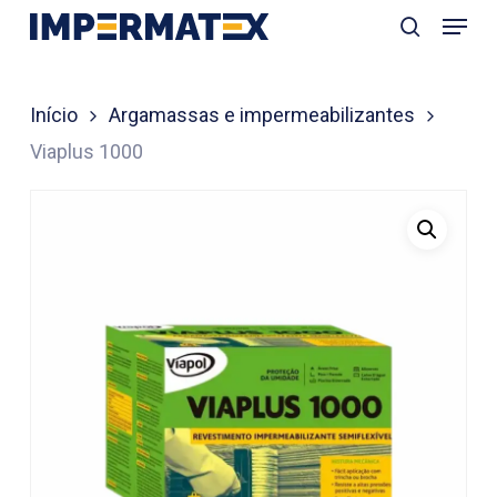
Menu
Skip
search
to
Close
main
Menu
Início
Argamassas e impermeabilizantes
content
Viaplus 1000