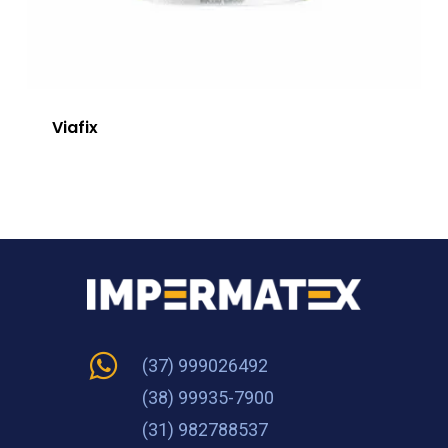
Viafix
(37) 999026492
(38) 99935-7900
(31) 982788537