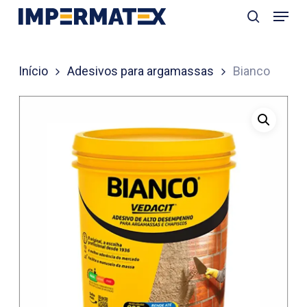
Menu
Skip
search
to
Close
main
Menu
Início
Adesivos para argamassas
Bianco
content