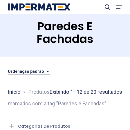
Menu
Skip
search
to
Close
Paredes E
main
Menu
content
Fachadas
Ordenação padrão
Início
Produtos
Exibindo 1–12 de 20 resultados
marcados com a tag “Paredes e Fachadas”
Categorias De Produtos